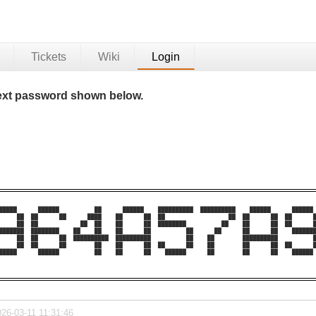
Tickets
Wiki
Login
 text password shown below.
█████      ██████          ██      ██████    ██████████  ██████████    ██████      ██████ 
     ██  ██      ██      ████    ██      ██  ██                  ██  ██      ██  ██      █
     ██  ██            ██  ██    ██      ██  ████████          ██    ██      ██  ██      █
███████  ████████    ██    ██    ██      ██          ██      ██      ██      ██    ███████
     ██  ██      ██  ██████████  ██████████          ██    ██        ██████████          █
     ██  ██      ██        ██    ██      ██  ██      ██    ██        ██      ██  ██      █
█████      ██████          ██    ██      ██    ██████      ██        ██      ██    ██████ 
026-03-11 11:31:46