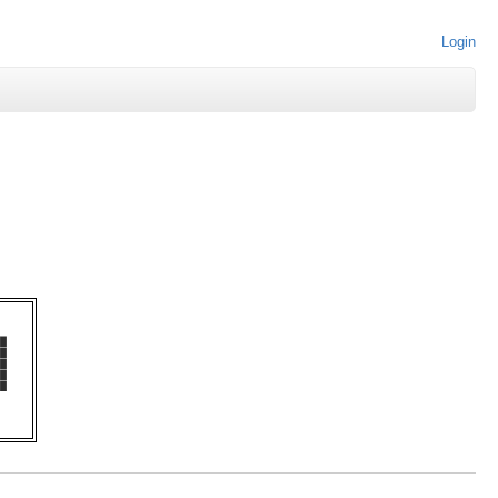
Login
   

█  

█  

█  

█  

█  

   
